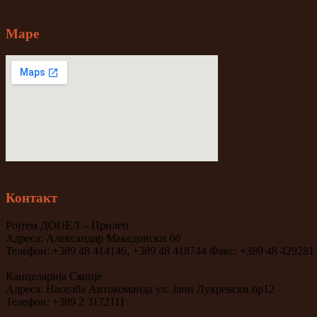
Mape
Контакт
Ројтем ДООЕЛ – Прилеп
Адреса: Александар Македонски бб
Телефон: +389 48 414146, +389 48 418744 Факс: +389 48 429281
Канцеларија Скопје
Адреса: Населба Автокоманда ул. Јани Лукревски бр12
Телефон: +389 2 3172111