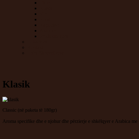
Elitte
Klasik
Vip
Rival
Kapuçino
Akulore
Produktet tjera
Lokacioni
Kontakt
Lojra Shperbllyese
Klasik
Classic (në paketa të 180gr)
Aroma specifike dhe e njohur dhe përzierje e shkëlqyer e Arabica me ci