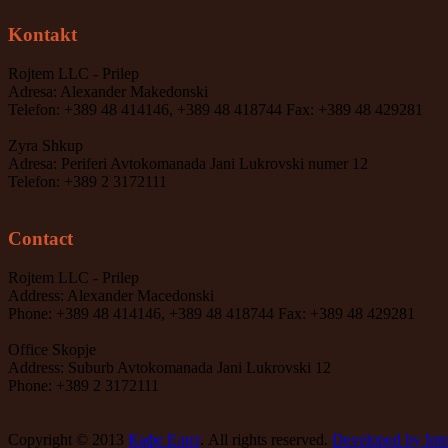
Kontakt
Rojtem LLC - Prilep
Adresa: Alexander Makedonski
Telefon: +389 48 414146, +389 48 418744 Fax: +389 48 429281
Zyra Shkup
Adresa: Periferi Avtokomanada Jani Lukrovski numer 12
Telefon: +389 2 3172111
Contact
Rojtem LLC - Prilep
Address: Alexander Macedonski
Phone: +389 48 414146, +389 48 418744 Fax: +389 48 429281
Office Skopje
Address: Suburb Avtokomanada Jani Lukrovski 12
Phone: +389 2 3172111
Copyright © 2013
Кафе Елит
. All rights reserved.
Developed by Inte