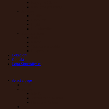
Kapuçino Classic
Kapuçino për fëmijë
Akulore
Vanilje
Çokollatë
Lajthi
Lulushtrydhe
Produktet tjera
3 në 1
Kakao
Çokollatë e nxehtë
Ekspreso
Lokacioni
Kontakt
Lojra Shperbllyese
Select a page
Shtepi
Për Ne
Istorija
Visioni edhe Misioni
Historia e Kafese
Produkte