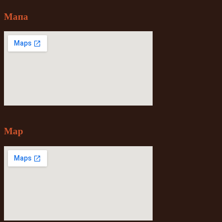
Мапа
Map