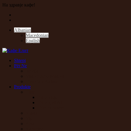
На здравје кафе!
Albanian
Macedonian
English
Shtepi
Për Ne
Istorija
Visioni edhe Misioni
Historia e Kafese
Produkte
Elitte
Elit e kuqe
Elit e gjelbërt
Elite еxclusive
Klasik
Vip
Rival
Kapuçino