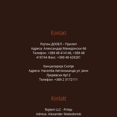
Контакт
Ројтем ДООЕЛ – Прилеп
Адреса: Александар Македонски бб
Телефон: +389 48 414146, +389 48
418744 Факс: +389 48 429281
Канцеларија Скопје
Адреса: Населба Автокоманда ул. Јани
Лукревски бр12
Телефон: +389 2 3172111
Kontakt
Rojtem LLC - Prilep
Adresa: Alexander Makedonski