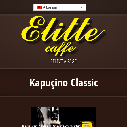
Albanian
SELECT A PAGE
Kapuçino Classic
Kapuçin Classic (në pako 100g)