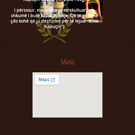
I përsosur, me arome te mrekulluar, me
shkumë i butë kapuçin shije. Që të gëzojnë
çdo kohë që ju dëshironi për të lejuar “Elite
Kapuçin”)
Мапа