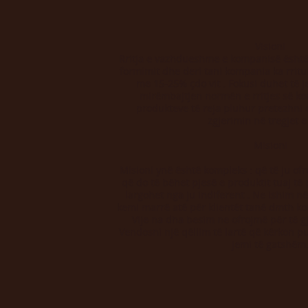
Visioni
Rritja e vazhdueshme e kompanisë është
formimit dhe deri tani kompania ka rritur
me 15-25% çdo vit . Fokusi duhet të j
mirëmbajtjen normën e rritjes së k
produkteve të reja pluhur pretezhni 
zgjerimin në tregjet e 
Misioni
Misioni ynë është kompleks : që të ju of
që do të bëhet pjesë e produktit tuaj të
largohet nga ju indiferent . Ne ishim në
kemi marrë atë për klientët tanë dmth ko
Vije na dha besim ne ofrojmë për të gji
Vendosni një qëllim të lartë që kërkon 
jemi të gatshëm