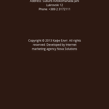
Address: Suburb Avtokomanada Jani
Lukrovski 12
Phone: +389 2 3172111
Copyright © 2013
Кафе Елит
. All rights
reserved.
Developed by Internet
marketing agency Nova Solutions