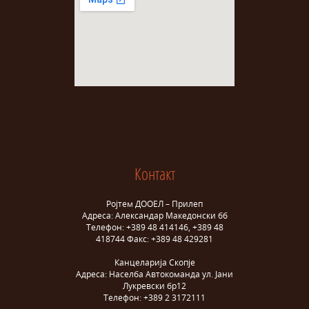
Контакт
Ројтем ДООЕЛ – Прилеп
Адреса: Александар Македонски бб
Телефон: +389 48 414146, +389 48
418744 Факс: +389 48 429281
Канцеларија Скопје
Адреса: Населба Автокоманда ул. Јани
Лукревски бр12
Телефон: +389 2 3172111