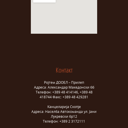
Контакт
Ројтем ДООЕЛ – Прилеп
Адреса: Александар Македонски бб
Телефон: +389 48 414146, +389 48
418744 Факс: +389 48 429281
Канцеларија Скопје
Адреса: Населба Автокоманда ул. Јани
Лукревски бр12
Телефон: +389 2 3172111