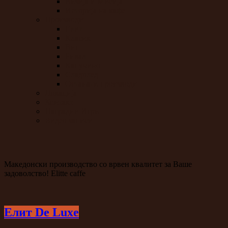
Визија и Мисија
Историја на кафе
Производи
Елит
Класик
Вип
Ривал
Капучино
Сладолед
Останати производи
Локација
Контакт
Наградни Игри
Видео записи
Македонски производство со врвен квалитет за Ваше
задоволство! Elitte caffe
Елит De Luxe