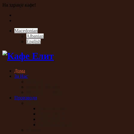
На здравје кафе!
Macedonian
Albanian
English
Дома
За Нас
Историја
Визија и Мисија
Историја на кафе
Производи
Елит
Елит De Luxe
Елит црвено
Елит зелено
Елит ексклузив
Класик