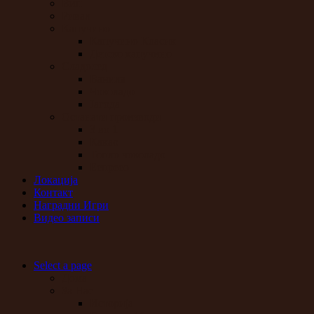
Вип
Ривал
Капучино
Капучино Класик
Детско капучино
Сладолед
Ванила
Чоколадо
Јагода
Останати производи
3 во 1
Какао
Топло чоколадо
Еспресо
Локација
Контакт
Наградни Игри
Видео записи
Select a page
Дома
За Нас
Историја