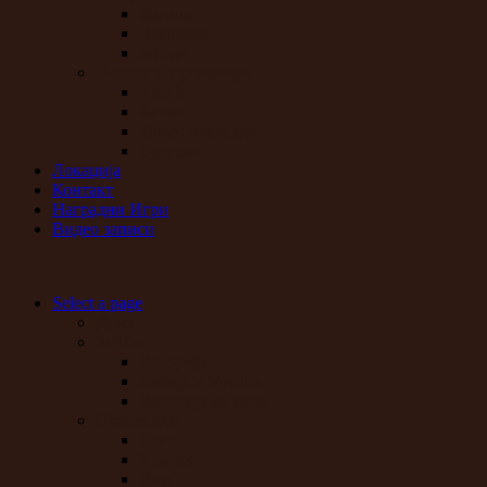
Ванила
Чоколадо
Јагода
Останати производи
3 во 1
Какао
Топло чоколадо
Еспресо
Локација
Контакт
Наградни Игри
Видео записи
Select a page
Дома
За Нас
Историја
Визија и Мисија
Историја на кафе
Производи
Елит
Класик
Вип