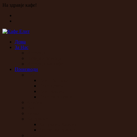
На здравје кафе!
Дома
За Нас
Историја
Визија и Мисија
Историја на кафе
Производи
Елит
Елит De Luxe
Елит црвено
Елит зелено
Елит ексклузив
Класик
Вип
Ривал
Капучино
Капучино Класик
Детско капучино
Сладолед