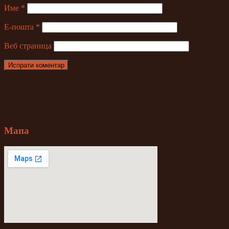
Име
*
Е-пошта
*
Веб страница
Мапа