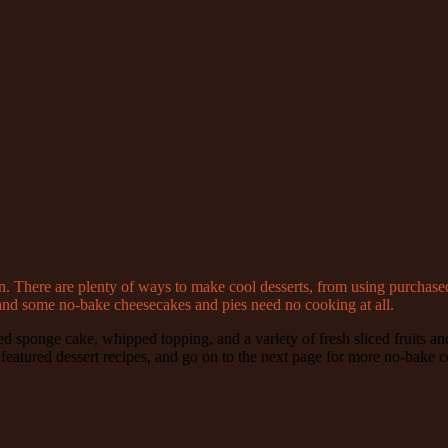
chen. There are plenty of ways to make cool desserts, from using purchas
and some no-bake cheesecakes and pies need no cooking at all.
 sponge cake, whipped topping, and a variety of fresh sliced fruits and
featured dessert recipes, and go on to the next page for more no-bake c