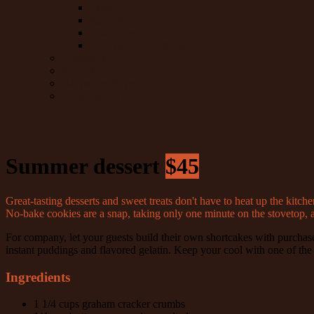
Ривал
Капучино
Сладолед
Останати производи
Локација
Контакт
Наградни Игри
Видео записи
Summer dessert
$45
Great-tasting desserts and sweet treats don't have to heat up the kit
No-bake cookies are a snap, taking only one minute on the stovetop, 
For company, let your guests build their own shortcakes with purchased
instant puddings and flavored gelatin. Keep your cool with one of the 
Ingredients
1 1/4 cups graham cracker crumbs