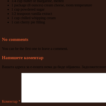
1/4 cup butter or margarine, melted
1 package (8 ounces) cream cheese, room temperature
1 cup powdered sugar
1/2 teaspoon vanilla extract
1 cup chilled whipping cream
1 can cherry pie filling
No comments
You can be the first one to leave a comment.
Напишете коментар
Вашата адреса за е-пошта нема да биде објавена.
Задолжителнит
Коментар
*