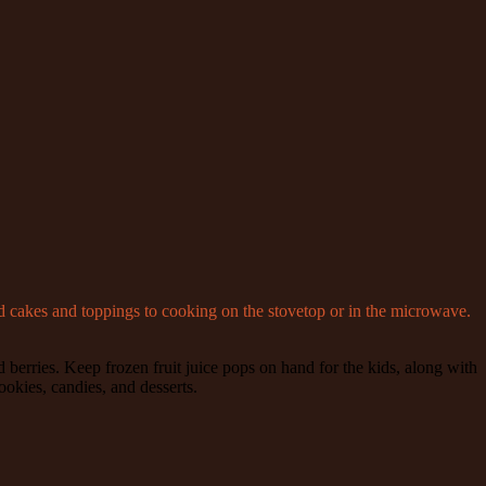
ed cakes and toppings to cooking on the stovetop or in the microwave.
 berries. Keep frozen fruit juice pops on hand for the kids, along with
ookies, candies, and desserts.