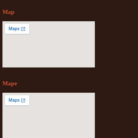
Map
Mape