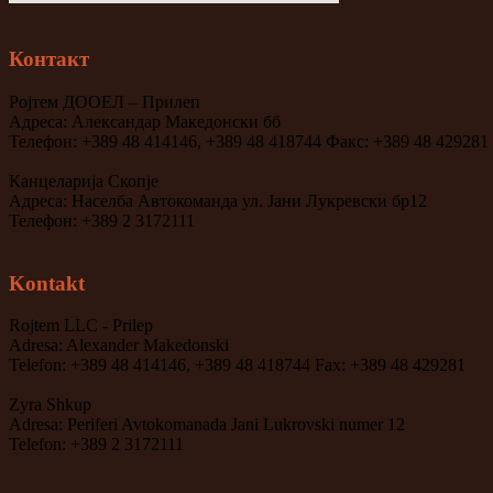
Контакт
Ројтем ДООЕЛ – Прилеп
Адреса: Александар Македонски бб
Телефон: +389 48 414146, +389 48 418744 Факс: +389 48 429281
Канцеларија Скопје
Адреса: Населба Автокоманда ул. Јани Лукревски бр12
Телефон: +389 2 3172111
Kontakt
Rojtem LLC - Prilep
Adresa: Alexander Makedonski
Telefon: +389 48 414146, +389 48 418744 Fax: +389 48 429281
Zyra Shkup
Adresa: Periferi Avtokomanada Jani Lukrovski numer 12
Telefon: +389 2 3172111