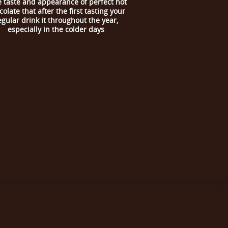
 taste and appearance of perfect hot
olate that after the first tasting your
egular drink it throughout the year,
especially in the colder days