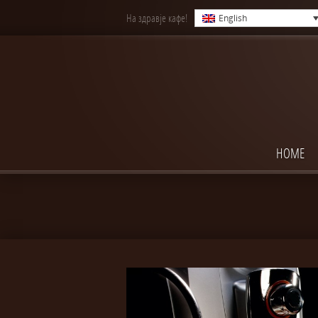
На здравје кафе!
English
HOME