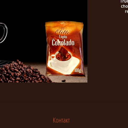
True
choc
r
Контакт