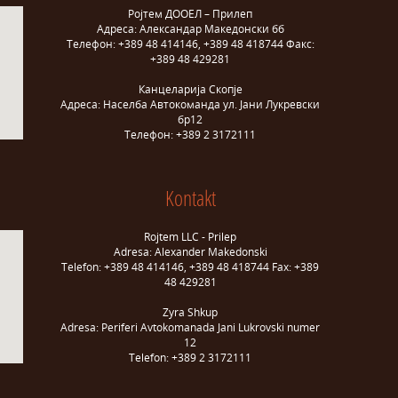
Ројтем ДООЕЛ – Прилеп
Адреса: Александар Македонски бб
Телефон: +389 48 414146, +389 48 418744 Факс:
+389 48 429281
Канцеларија Скопје
Адреса: Населба Автокоманда ул. Јани Лукревски
бр12
Телефон: +389 2 3172111
Kontakt
Rojtem LLC - Prilep
Adresa: Alexander Makedonski
Telefon: +389 48 414146, +389 48 418744 Fax: +389
48 429281
Zyra Shkup
Adresa: Periferi Avtokomanada Jani Lukrovski numer
12
Telefon: +389 2 3172111