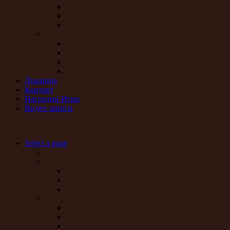
Ванила
Чоколадо
Јагода
Останати производи
3 во 1
Какао
Топло чоколадо
Еспресо
Локација
Контакт
Наградни Игри
Видео записи
Select a page
Дома
За Нас
Историја
Визија и Мисија
Историја на кафе
Производи
Елит
Класик
Вип