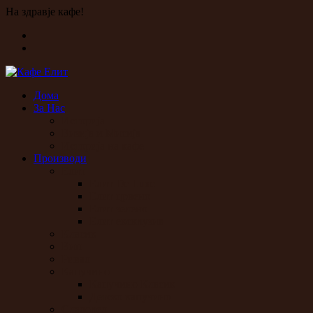
На здравје кафе!
Дома
За Нас
Историја
Визија и Мисија
Историја на кафе
Производи
Елит
Елит De Luxe
Елит црвено
Елит зелено
Елит ексклузив
Класик
Вип
Ривал
Капучино
Капучино Класик
Детско капучино
Сладолед