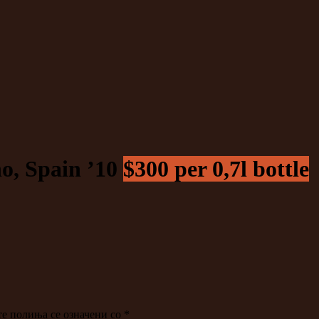
o, Spain ’10
$300 per 0,7l bottle
е полиња се означени со
*