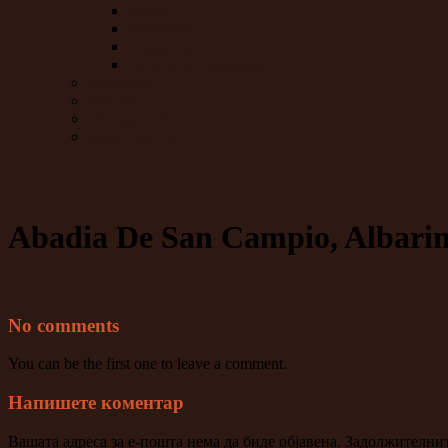
Ривал
Капучино
Сладолед
Останати производи
Локација
Контакт
Наградни Игри
Видео записи
Abadia De San Campio, Albarin
No comments
You can be the first one to leave a comment.
Напишете коментар
Вашата адреса за е-пошта нема да биде објавена.
Задолжителнит