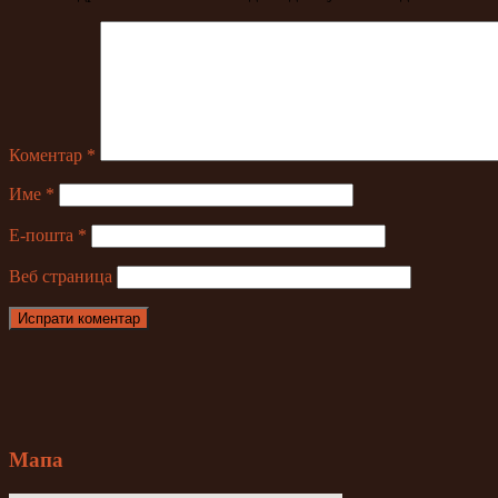
Коментар
*
Име
*
Е-пошта
*
Веб страница
Мапа