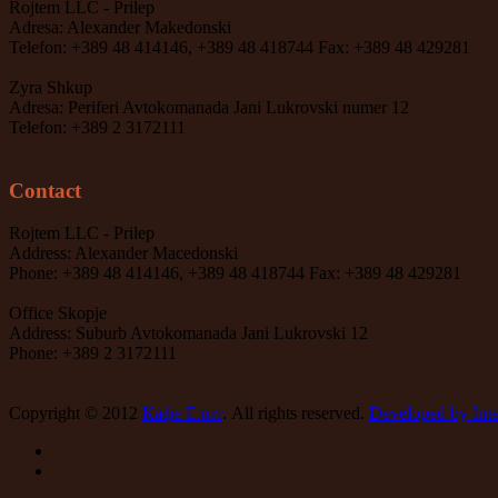
Rojtem LLC - Prilep
Adresa: Alexander Makedonski
Telefon: +389 48 414146, +389 48 418744 Fax: +389 48 429281
Zyra Shkup
Adresa: Periferi Avtokomanada Jani Lukrovski numer 12
Telefon: +389 2 3172111
Contact
Rojtem LLC - Prilep
Address: Alexander Macedonski
Phone: +389 48 414146, +389 48 418744 Fax: +389 48 429281
Office Skopje
Address: Suburb Avtokomanada Jani Lukrovski 12
Phone: +389 2 3172111
Copyright © 2012
Кафе Елит
. All rights reserved.
Developed by Inte