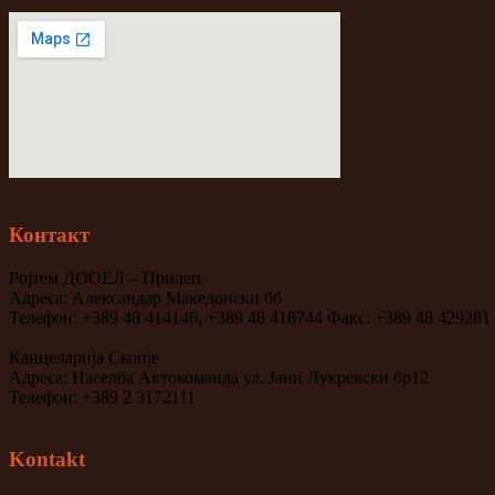
Контакт
Ројтем ДООЕЛ – Прилеп
Адреса: Александар Македонски бб
Телефон: +389 48 414146, +389 48 418744 Факс: +389 48 429281
Канцеларија Скопје
Адреса: Населба Автокоманда ул. Јани Лукревски бр12
Телефон: +389 2 3172111
Kontakt