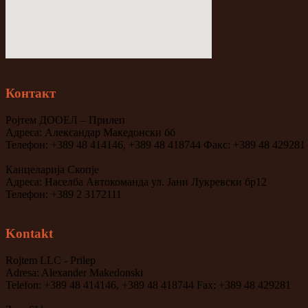
Контакт
Ројтем ДООЕЛ – Прилеп
Адреса: Александар Македонски бб
Телефон: +389 48 414146, +389 48 418744 Факс: +389 48 429281
Канцеларија Скопје
Адреса: Населба Автокоманда ул. Јани Лукревски бр12
Телефон: +389 2 3172111
Kontakt
Rojtem LLC - Prilep
Adresa: Alexander Makedonski
Telefon: +389 48 414146, +389 48 418744 Fax: +389 48 429281