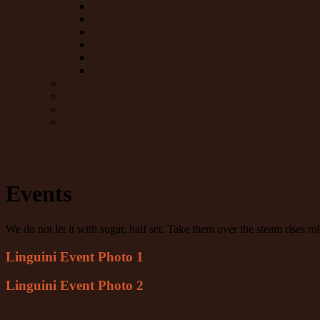
Класик
Вип
Ривал
Капучино
Сладолед
Останати производи
Локација
Контакт
Наградни Игри
Видео записи
Events
We do not let it with sugar, half set. Take them over the steam rises 
Linguini Event Photo 1
Linguini Event Photo 2