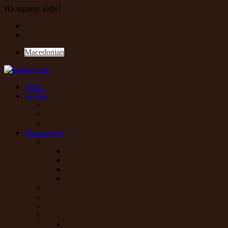
На здравје кафе!
Macedonian
Дома
За Нас
Историја
Визија и Мисија
Историја на кафе
Производи
Елит
Елит De Luxe
Елит црвено
Елит зелено
Елит ексклузив
Класик
Вип
Ривал
Капучино
Капучино Класик