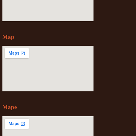
Map
Mape