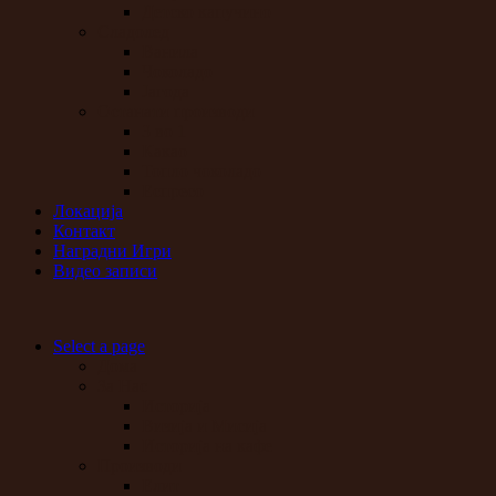
Детско капучино
Сладолед
Ванила
Чоколадо
Јагода
Останати производи
3 во 1
Какао
Топло чоколадо
Еспресо
Локација
Контакт
Наградни Игри
Видео записи
Select a page
Дома
За Нас
Историја
Визија и Мисија
Историја на кафе
Производи
Елит