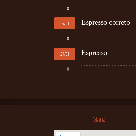
0
Espresso correto
25/01
0
Espresso
25/01
0
Мапа