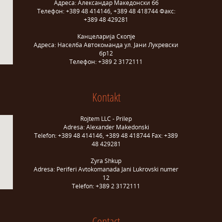
Адреса: Александар Македонски бб
Телефон: +389 48 414146, +389 48 418744 Факс:
+389 48 429281
Канцеларија Скопје
Адреса: Населба Автокоманда ул. Јани Лукревски
бр12
Телефон: +389 2 3172111
Kontakt
Rojtem LLC - Prilep
Adresa: Alexander Makedonski
Telefon: +389 48 414146, +389 48 418744 Fax: +389
48 429281
Zyra Shkup
Adresa: Periferi Avtokomanada Jani Lukrovski numer
12
Telefon: +389 2 3172111
Contact