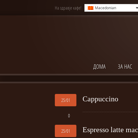
На здравје кафе!
Macedonian
ДОМА
ЗА НАС
Cappuccino
25/01
0
Espresso latte ma
25/01