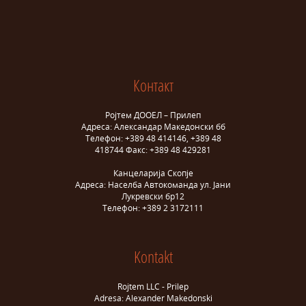
Контакт
Ројтем ДООЕЛ – Прилеп
Адреса: Александар Македонски бб
Телефон: +389 48 414146, +389 48
418744 Факс: +389 48 429281
Канцеларија Скопје
Адреса: Населба Автокоманда ул. Јани
Лукревски бр12
Телефон: +389 2 3172111
Kontakt
Rojtem LLC - Prilep
Adresa: Alexander Makedonski