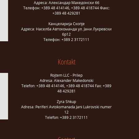
Адреса: Александар Македонски бб
Телефон: +389 48 414146, +389 48 418744 Факс:
+389 48 429281
Канцеларија Скопје
Адреса: Населба Автокоманда ул. Јани Лукревски
бр12
Телефон: +389 2 3172111
Kontakt
Rojtem LLC - Prilep
Adresa: Alexander Makedonski
Telefon: +389 48 414146, +389 48 418744 Fax: +389
48 429281
Zyra Shkup
Adresa: Periferi Avtokomanada Jani Lukrovski numer
12
Telefon: +389 2 3172111