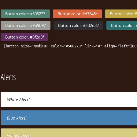
Button color: #508273
Button color: #d7643c
Button color: 
Button color: #9b9b97
Button color: #2d2d32
Button color:
Button color: #5f2d5f
[button size="medium" color="#508273" link="#" align="left"]Bu
Alerts
White Alert!
Blue Alert!
Yellow Alert!