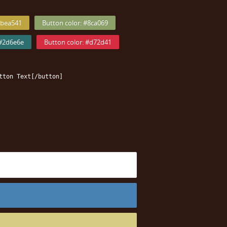
#bea541
Button color: #8ca069
 #2d6e6e
Button color: #d72d41
tton Text[/button]