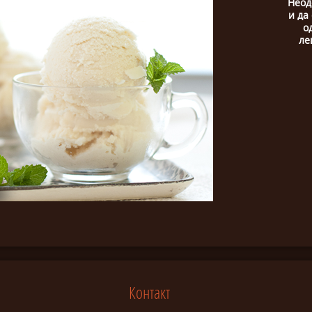
Неод
и да
о
ле
Контакт