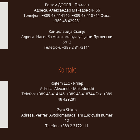
Ројтем ДООЕЛ – Прилеп
Адреса: Александар Македонски бб
Телефон: +389 48 414146, +389 48 418744 Факс:
+389 48 429281
Канцеларија Скопје
Адреса: Населба Автокоманда ул. Јани Лукревски
бр12
Телефон: +389 2 3172111
Kontakt
Rojtem LLC - Prilep
Adresa: Alexander Makedonski
Telefon: +389 48 414146, +389 48 418744 Fax: +389
48 429281
Zyra Shkup
Adresa: Periferi Avtokomanada Jani Lukrovski numer
12
Telefon: +389 2 3172111