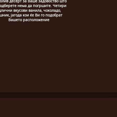
олив десерт за Ваше задовоство што
 одберете нема да погршите. Четири
длични вкусови ванила, чоколадо,
шник, јагода кои ќе Ви го подобрат
Вашето расположение